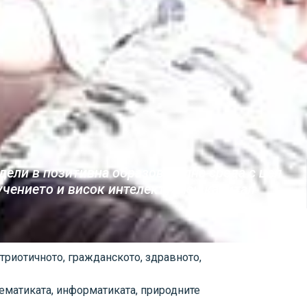
ели в позитивна образователна среда с цел
учението и висок интелектуален капитал
триотичното, гражданското, здравното,
тематиката, информатиката, природните