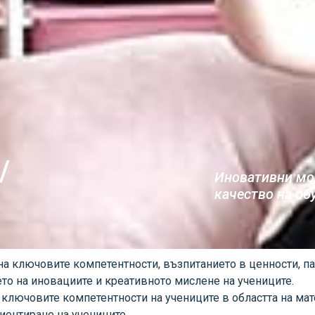
/
Иновативни мод
качество на об
на ключовите компетентности, възпитанието в ценности, па
то на иновациите и креативното мислене на учениците.
 ключовите компетентности на учениците в областта на ма
иентиране на учениците.