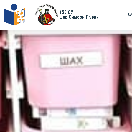
150.ОУ
З
Цар Симеон Първи