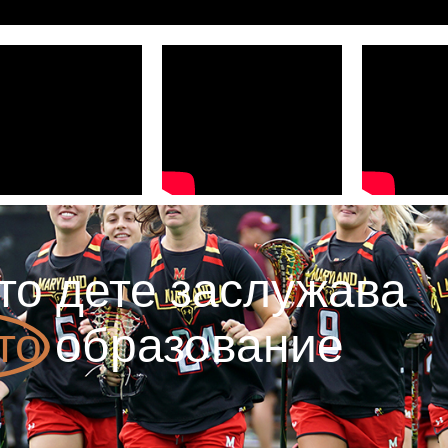
то дете заслужава
то
образование