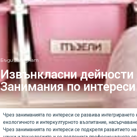
Бъди Запознат
Извънкласни дейности 
Занимания по интереси
Чрез заниманията по интереси се развива интегрирането 
екологичното и интеркултурното възпитание, насърчаване
Чрез заниманията по интереси се подкрепя развитието на
науки и технологиите и се подпомага професионалното ор