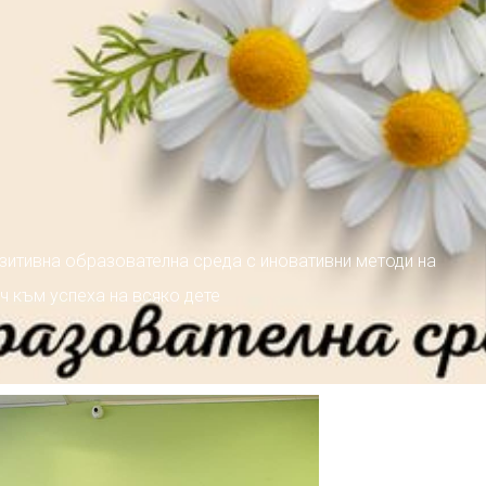
зитивна образователна среда с иновативни методи на
ч към успеха на всяко дете