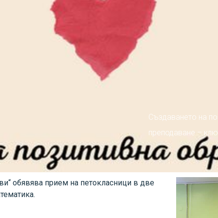
Създаването на по
преподаване – клю
ви“ обявява прием на петокласници в две
тематика.