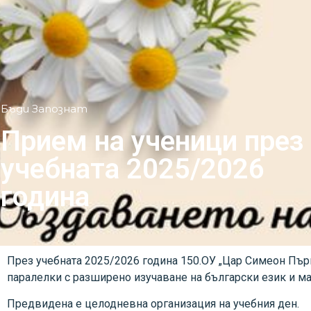
Бъди Запознат
Прием на ученици през
учебната 2025/2026
година
През учебната 2025/2026 година 150.ОУ „Цар Симеон Пър
паралелки с разширено изучаване на български език и ма
Предвидена е целодневна организация на учебния ден.