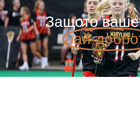
Защото ваше
най-добро