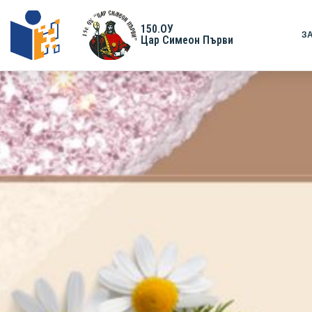
150.ОУ
З
Цар Симеон Първи