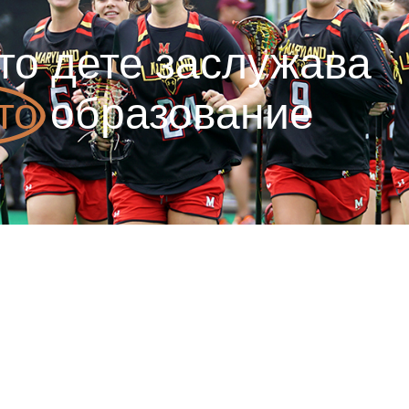
то дете заслужава
то
образование