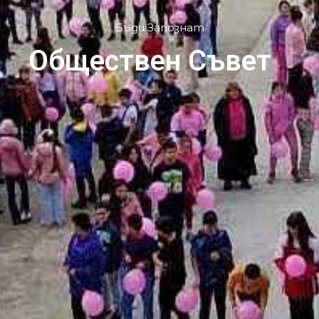
Бъди Запознат
Обществен Съвет