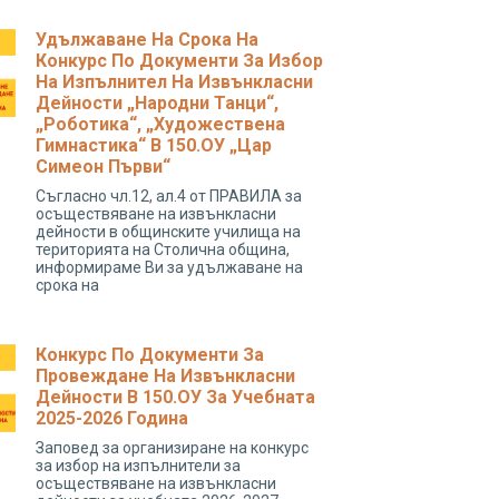
Удължаване На Срока На
Конкурс По Документи За Избор
На Изпълнител На Извънкласни
Дейности „народни Танци“,
„роботика“, „художествена
Гимнастика“ В 150.ОУ „Цар
Симеон Първи“
Съгласно чл.12, ал.4 от ПРАВИЛА за
осъществяване на извънкласни
дейности в общинските училища на
територията на Столична община,
информираме Ви за удължаване на
срока на
Конкурс По Документи За
Провеждане На Извънкласни
Дейности В 150.ОУ За Учебната
2025-2026 Година
Заповед за организиране на конкурс
за избор на изпълнители за
осъществяване на извънкласни