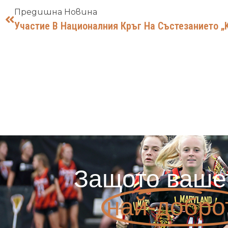
Предишна Новина
Защото ваше
най-добро