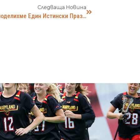
Следваща Новина
Отворихме Вратите Си За Вас И Споделихме Един Истински Празник!