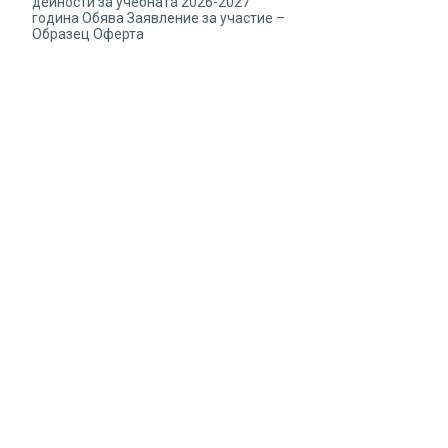
дейности за учебната 2026-2027
година Обява Заявление за участие –
Образец Оферта