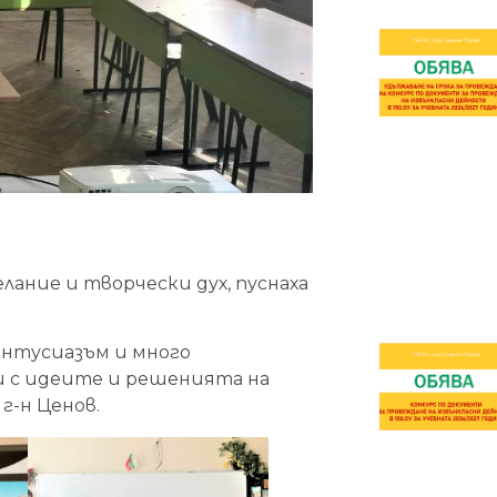
елание и творчески дух, пуснаха
 ентусиазъм и много
зи с идеите и решенията на
г-н Ценов.