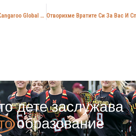
Участие В Националния Кръг На Състезанието „Kangaroo Global Linguistics (KGL)“
то дете заслужава
то
образование