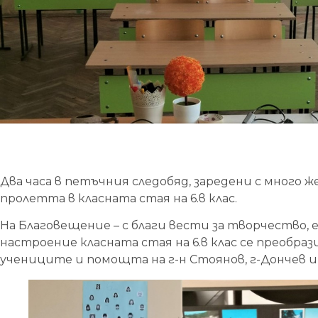
Два часа в петъчния следобяд, заредени с много ж
пролетта в класната стая на 6.в клас.
На Благовещение – с благи вести за творчество,
настроение класната стая на 6.в клас се преобра
учениците и помощта на г-н Стоянов, г-Дончев и 