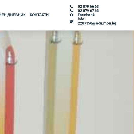
02 879 66 63
02 879 67 63
НЕН ДНЕВНИК
КОНТАКТИ
Facebook
info-
2207150@edu.mon.bg