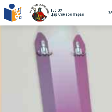
150.ОУ
З
Цар Симеон Първи