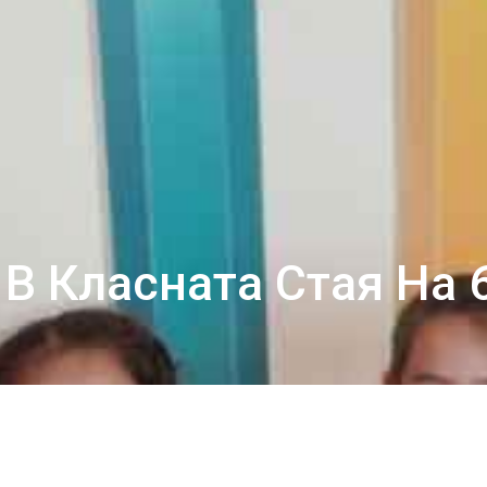
В Класната Стая На 