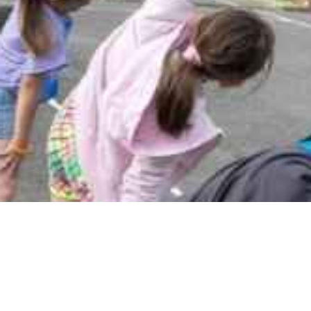
150.ОУ „Цар Симеон
Първи“ Участва На