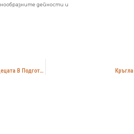
азнообразните дейности и
Открити Уроци За Бъдещите Първокласници И Децата В Подготвителна Група За Учебната 2024/2025 Година
Кръгла