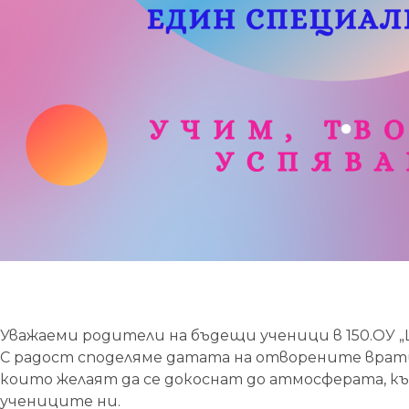
Уважаеми родители на бъдещи ученици в 150.ОУ „
С радост споделяме датата на отворените врати 
които желаят да се докоснат до атмосферата, к
учениците ни.