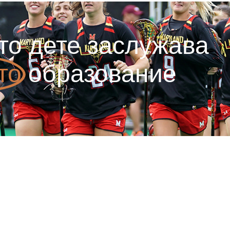
то дете заслужава
то
образование