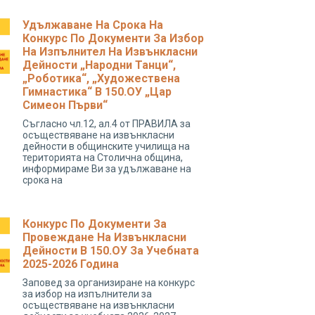
Удължаване На Срока На
Конкурс По Документи За Избор
На Изпълнител На Извънкласни
Дейности „народни Танци“,
„роботика“, „художествена
Гимнастика“ В 150.ОУ „Цар
Симеон Първи“
Съгласно чл.12, ал.4 от ПРАВИЛА за
осъществяване на извънкласни
дейности в общинските училища на
територията на Столична община,
информираме Ви за удължаване на
срока на
Конкурс По Документи За
Провеждане На Извънкласни
Дейности В 150.ОУ За Учебната
2025-2026 Година
Заповед за организиране на конкурс
за избор на изпълнители за
осъществяване на извънкласни