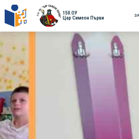
150.ОУ
З
Цар Симеон Първи