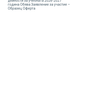
дейности за учебната 2026-2027
година Обява Заявление за участие –
Образец Оферта