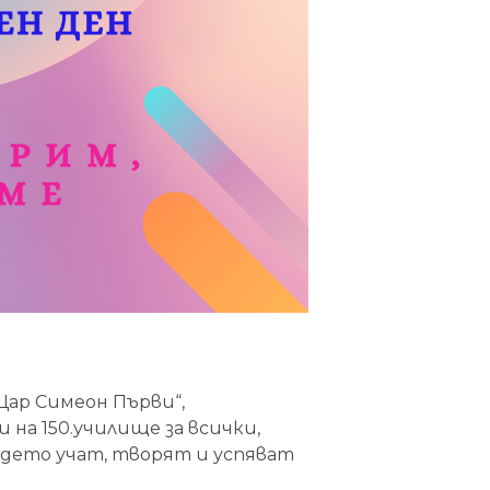
Цар Симеон Първи“,
на 150.училище за всички,
ъдето учат, творят и успяват