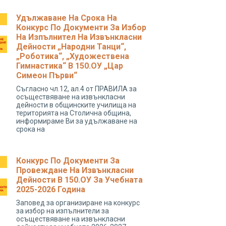
Удължаване На Срока На
Конкурс По Документи За Избор
На Изпълнител На Извънкласни
Дейности „народни Танци“,
„роботика“, „художествена
Гимнастика“ В 150.ОУ „Цар
Симеон Първи“
Съгласно чл.12, ал.4 от ПРАВИЛА за
осъществяване на извънкласни
дейности в общинските училища на
територията на Столична община,
информираме Ви за удължаване на
срока на
Конкурс По Документи За
Провеждане На Извънкласни
Дейности В 150.ОУ За Учебната
2025-2026 Година
Заповед за организиране на конкурс
за избор на изпълнители за
осъществяване на извънкласни