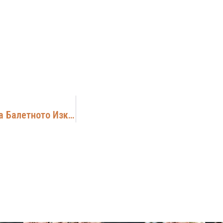
Вълнуваща Среща В 150.ОУ На Световния Ден На Балетното Изкуство