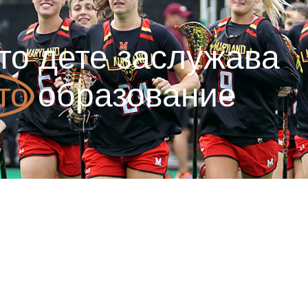
то дете заслужава
то
образование