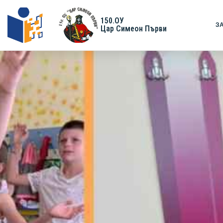
150.ОУ
З
Цар Симеон Първи