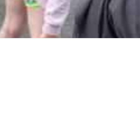
Празничен Водосвет По
Случай Три Години От
Възстановяването На
Кабинета По Религия