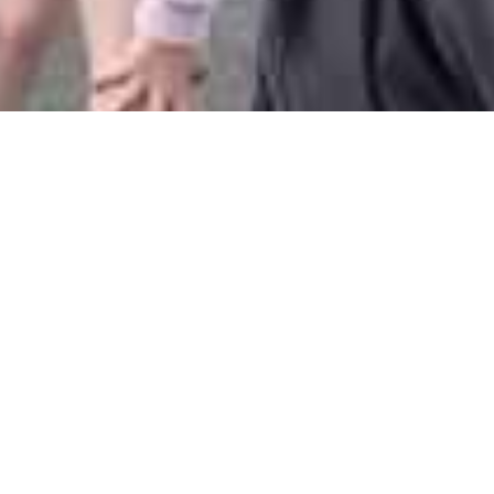
Поклон Пред Апостола На
Свободата