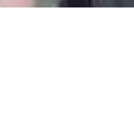
Патронен Празник На
150.ОУ „Цар Симеон
Първи“
Май 11, 2026
19:46