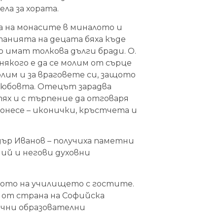
ла за хората.
 на монасите в миналото и
танията на децата бяха къде
 имат толкова дълги бради. О.
някого е да се молим от сърце
олим и за враговете си, защото
любовта. Отецът зарадва
тях и с търпение да отговаря
донесе – иконички, кръстчета и
дър Иванов – получиха паметни
ний и негови духовни
вото на училището с гостите.
 от страна на Софийска
чни образователни