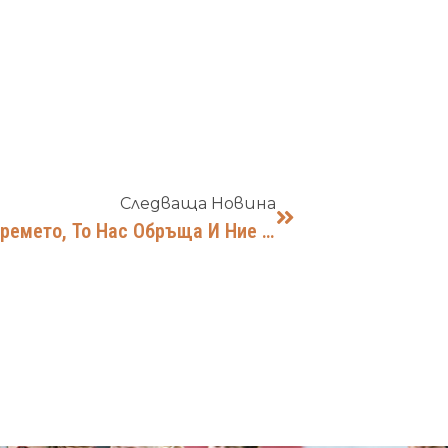
Следваща Новина
„Времето Е В Нас И Ние Сме Във Времето, То Нас Обръща И Ние Него Обръщаме“ Васил Левски 18.юли1837г. – 19.февруари1873г.