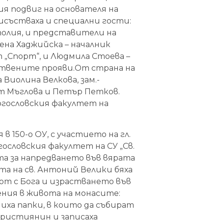
ния подвиг на основателя на
исъстваха и специални гости:
полия, и представители на
лена Хаджийска – началник
 „Спорт“, и Людмила Стоева –
ствените прояви.От страна на
иолина Велкова, зам.-
 Мъглова и Петър Петков.
гословския факултет на
.
в 150-о ОУ, с участието на гл.
ословския факултет на СУ „Св.
а за напредването във вярата
а на св. Антоний Велики бяха
от с Бога и израстването във
ения в живота на монасите:
иха папки, в които да събират
 християнин и записаха