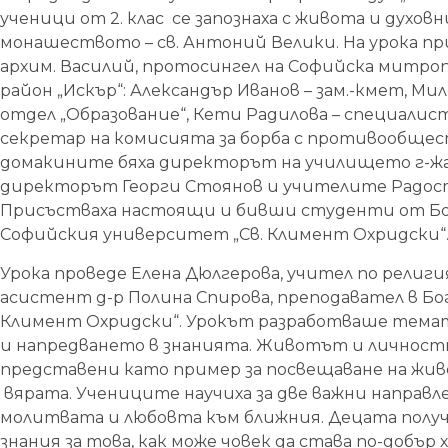
ученици от 2. клас се запознаха с живота и духов
монашеството – св. Антоний Велики. На урока пр
архим. Василий, протосингел на Софийска митро
район „Искър“: Александър Иванов – зам.-кмет, Ми
отдел „Образование“, Кети Радилова – специалист
секретар на комисията за борба с противообще
домакините бяха директорът на училището г-жа В
директорът Георги Стоянов и учителите Радост
Присъстваха настоящи и бивши студенти от Бо
Софийския университет „Св. Климент Охридски“
Урока проведе Елена Дюлгерова, учител по религия 
асистент д-р Полина Спирова, преподавател в Бог
Климент Охридски“. Урокът разработваше темат
и напредването в знанията. Животът и личностт
представени като пример за посвещаване на жив
вярата. Учениците научиха за две важни направл
молитвата и любовта към ближния. Децата получ
знания за това, как може човек да става по-добър