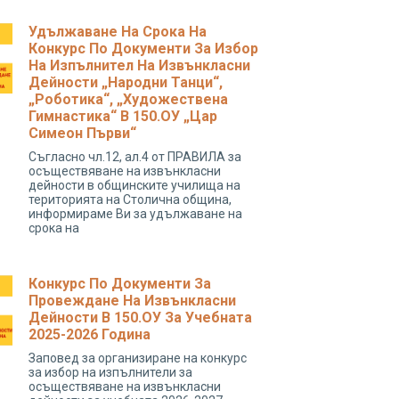
Удължаване На Срока На
Конкурс По Документи За Избор
На Изпълнител На Извънкласни
Дейности „народни Танци“,
„роботика“, „художествена
Гимнастика“ В 150.ОУ „Цар
Симеон Първи“
Съгласно чл.12, ал.4 от ПРАВИЛА за
осъществяване на извънкласни
дейности в общинските училища на
територията на Столична община,
информираме Ви за удължаване на
срока на
Конкурс По Документи За
Провеждане На Извънкласни
Дейности В 150.ОУ За Учебната
2025-2026 Година
Заповед за организиране на конкурс
за избор на изпълнители за
осъществяване на извънкласни