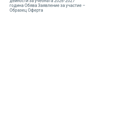
дейности за учебната 2026-2027
година Обява Заявление за участие –
Образец Оферта