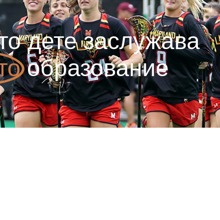
то дете заслужава
то
образование