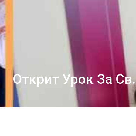
Открит Урок За Св