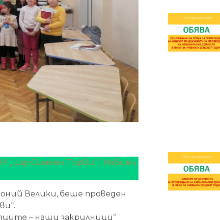
ОУ „Цар Симеон Първи“ | Новини
нтоний Велики, беше проведен
ви“.
тците – наши закрилници“