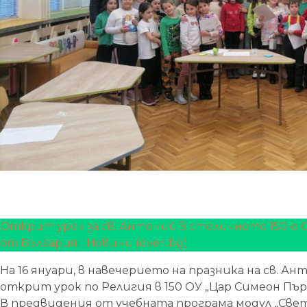
Открит урок за св. Антоний в столичното 150-о 
от България | Новини (dveri.bg)
На 16 януари, в навечерието на празника на св. А
открит урок по Религия в 150 ОУ „Цар Симеон Пър
В предвидения от учебната програма модул „Све