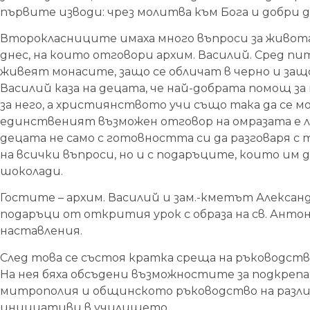
първите изводи: чрез молитва към Бога и добри де
Второкласниците имаха много въпроси за живота
днес, на които отговори архим. Василий. Сред пи
живеят монасите, защо се обличат в черно и защо
Василий каза на децата, че най-добрата помощ за 
за него, а християнството учи също така да се м
единственият възможен отговор на омразата е 
децата не само с готовността си да разговаря с 
на всички въпроси, но и с подаръците, които им 
шоколади.
Гостите – архим. Василий и зам.-кметът Алексан
подаръци от открития урок с образа на св. Анто
наставления.
След това се състоя кратка среща на ръководст
На нея бяха обсъдени възможностите за подкрепа
митрополия и общинското ръководство на разли
инициативи в училището.