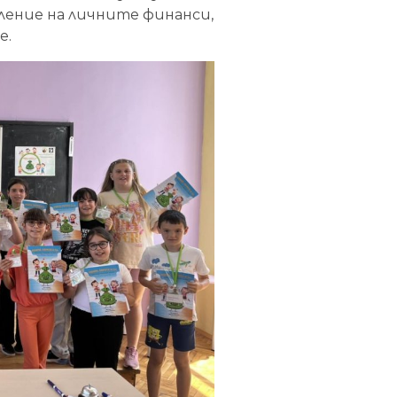
ление на личните финанси,
е.