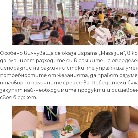
Особено вълнуваща се оказа играта „Магазин“, в
да планират разходите си в рамките на определ
ценоразпис на различни стоки, те упражниха уме
потребностите от желанията, да правят разумен
отговорно наличните средства. Победители бяха
закупят най-необходимите продукти и същеврем
своя бюджет.