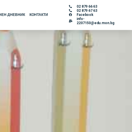
02 879 66 63
02 879 67 63
НЕН ДНЕВНИК
КОНТАКТИ
Facebook
info-
2207150@edu.mon.bg