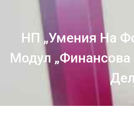
НП „Умения На Ф
Модул „Финансова 
Дел