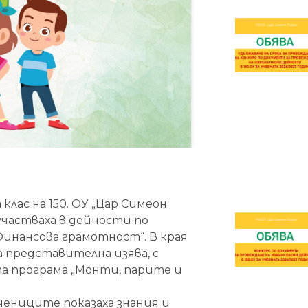
клас на 150. ОУ „Цар Симеон
участваха в дейности по
„Финансова грамотност“. В края
 представителна изява, с
а програма „Монти, парите и
учениците показаха знания и