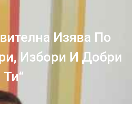
вителна Изява По
ри, Избори И Добри
 Ти“