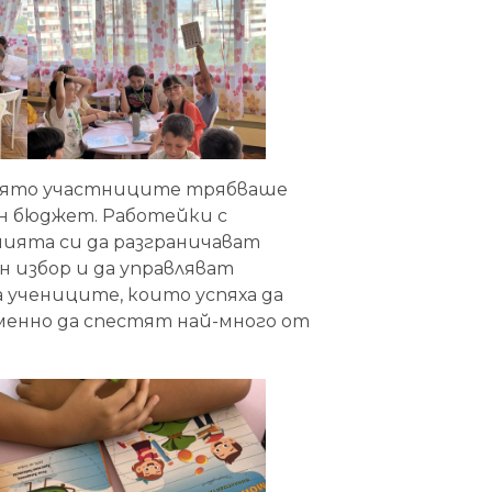
 която участниците трябваше
ен бюджет. Работейки с
нията си да разграничават
 избор и да управляват
 учениците, които успяха да
енно да спестят най-много от