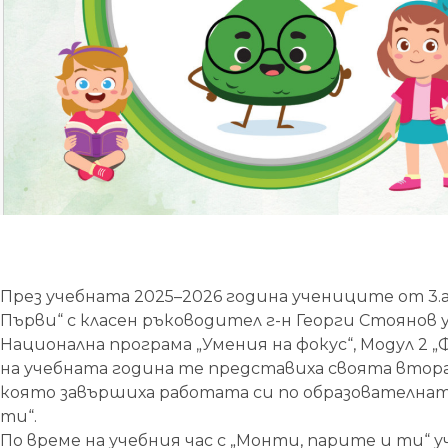
През учебната 2025–2026 година учениците от 3.а 
Първи“ с класен ръководител г-н Георги Стоянов 
Национална програма „Умения на фокус“, Модул 2 
на учебната година те представиха своята втора
която завършиха работата си по образователнат
ти“.
По време на учебния час с „Монти, парите и ти“ 