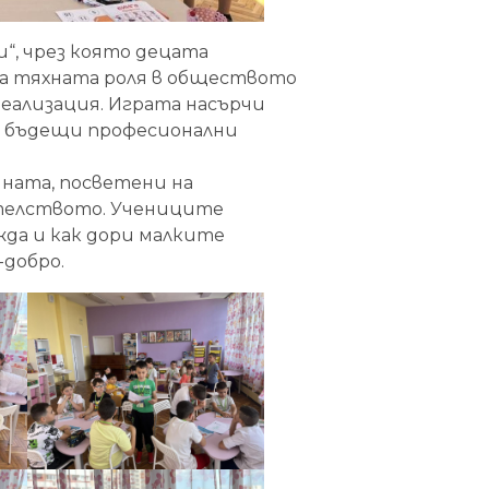
“, чрез която децата
за тяхната роля в обществото
реализация. Играта насърчи
и бъдещи професионални
ната, посветени на
телството. Учениците
ужда и как дори малките
добро.