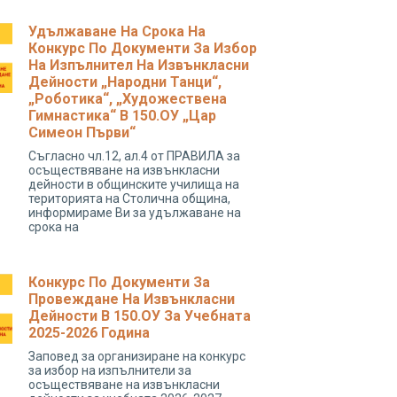
Удължаване На Срока На
Конкурс По Документи За Избор
На Изпълнител На Извънкласни
Дейности „народни Танци“,
„роботика“, „художествена
Гимнастика“ В 150.ОУ „Цар
Симеон Първи“
Съгласно чл.12, ал.4 от ПРАВИЛА за
осъществяване на извънкласни
дейности в общинските училища на
територията на Столична община,
информираме Ви за удължаване на
срока на
Конкурс По Документи За
Провеждане На Извънкласни
Дейности В 150.ОУ За Учебната
2025-2026 Година
Заповед за организиране на конкурс
за избор на изпълнители за
осъществяване на извънкласни