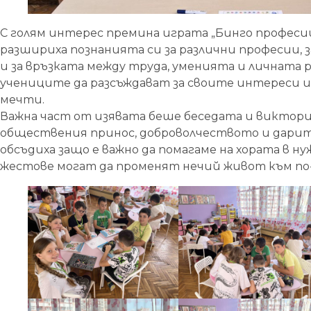
С голям интерес премина играта „Бинго професии
разшириха познанията си за различни професии, 
и за връзката между труда, уменията и личната 
учениците да разсъждават за своите интереси 
мечти.
Важна част от изявата беше беседата и виктори
обществения принос, доброволчеството и дари
обсъдиха защо е важно да помагаме на хората в н
жестове могат да променят нечий живот към по-