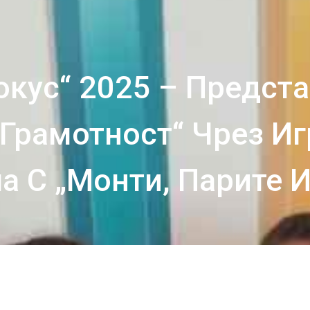
окус“ 2025 – Предста
Грамотност“ Чрез Иг
а С „Монти, Парите И