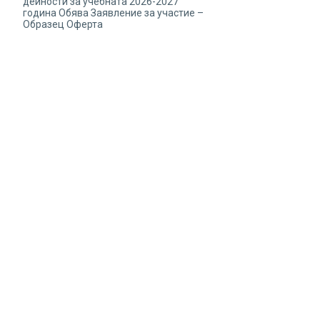
дейности за учебната 2026-2027
година Обява Заявление за участие –
Образец Оферта