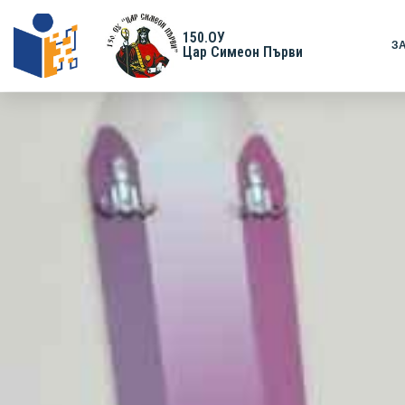
150.ОУ
З
Цар Симеон Първи