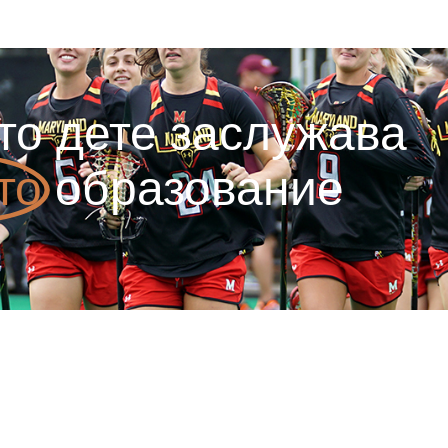
то дете заслужава
то
образование