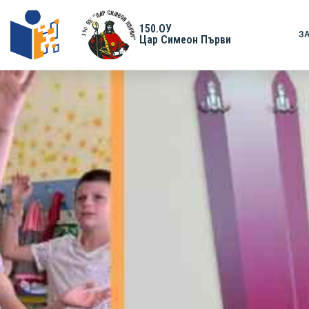
150.ОУ
З
Цар Симеон Първи