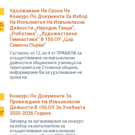
Удължаване На Срока На
Конкурс По Документи За Избор
На Изпълнител На Извънкласни
Дейности „народни Танци“,
„роботика“, „художествена
Гимнастика“ В 150.ОУ „Цар
Симеон Първи“
Съгласно чл.12, ал.4 от ПРАВИЛА за
осъществяване на извънкласни
дейности в общинските училища на
територията на Столична община,
информираме Ви за удължаване на
срока на
Конкурс По Документи За
Провеждане На Извънкласни
Дейности В 150.ОУ За Учебната
2025-2026 Година
Заповед за организиране на конкурс
за избор на изпълнители за
осъществяване на извънкласни