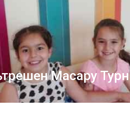
ътрешен Масару Турн