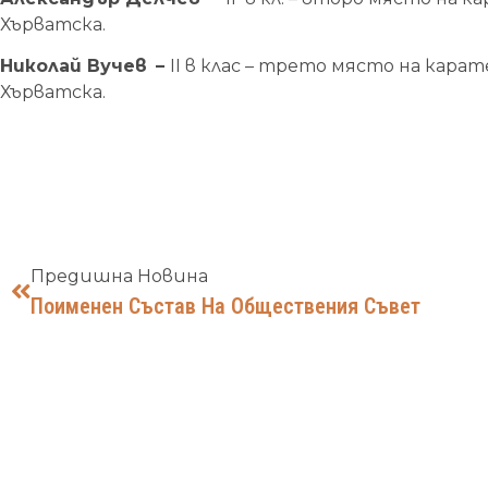
Хърватска.
Николай Вучев
–
II в клас – трето място на карат
Хърватска.
Предишна Новина
Поименен Състав На Обществения Съвет