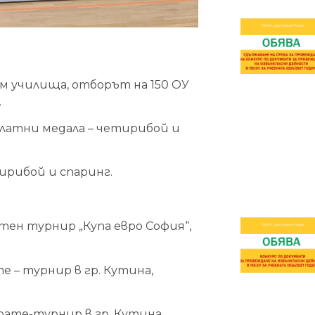
м училища, отборът на 150 ОУ
.
ва златни медала – четирибой и
етирибой и спаринг.
тен турнир „Купа евро София“,
е – турнир в гр. Кутина,
карате-турнир в гр. Кутина,