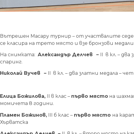
Вътрешен Масару турнир – от участвалите седе
се класира на трето място и взе бронзови медали
На снимката:
Александър Делчев
–
II в кл. – д
спаринг.
Николай Вучев
–
II в кл. – два златни медала – ч
Елица Божилова,
II в клас –
първо място
на шахма
момичета 8 години.
Пламен Божинов,
III б клас –
първо място
на карат
Хърватска
Александър Делчев –
II в кл. – второ място на 