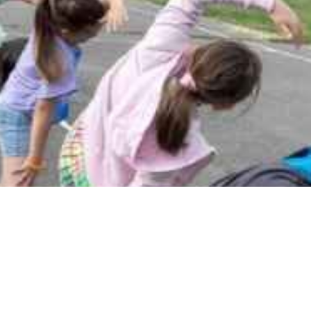
Второкласници От 150.ОУ
„Цар Симеон Първи“ В